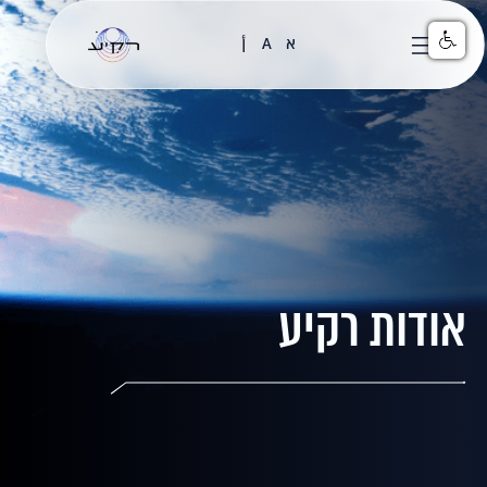
א
A
أ
אודות רקיע