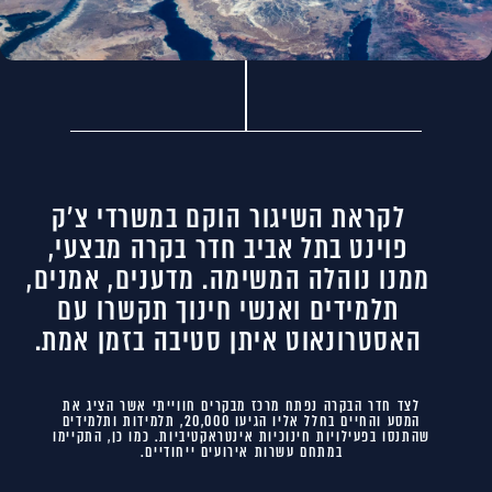
לקראת השיגור הוקם במשרדי צ’ק
פוינט בתל אביב חדר בקרה מבצעי,
ממנו נוהלה המשימה. מדענים, אמנים,
תלמידים ואנשי חינוך תקשרו עם
האסטרונאוט איתן סטיבה בזמן אמת.
לצד חדר הבקרה נפתח מרכז מבקרים חווייתי אשר הציג את
המסע והחיים בחלל אליו הגיעו 20,000, תלמידות ותלמידים
שהתנסו בפעילויות חינוכיות אינטראקטיביות. כמו כן, התקיימו
במתחם עשרות אירועים ייחודיים.