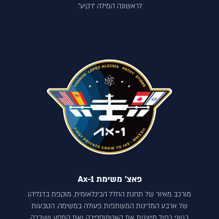
לראשונה המילה ״רקיע״.
פאצ׳ משימת Ax-1
מורכב מאיור של תחנת החלל הבינלאומית, מוקפת בדגליהן
של ארבע המדינות המשתפות פעולה במשימה. הטבעות
בגווני כחול מייצגות את האטמוספירה ואת המסע שעברה