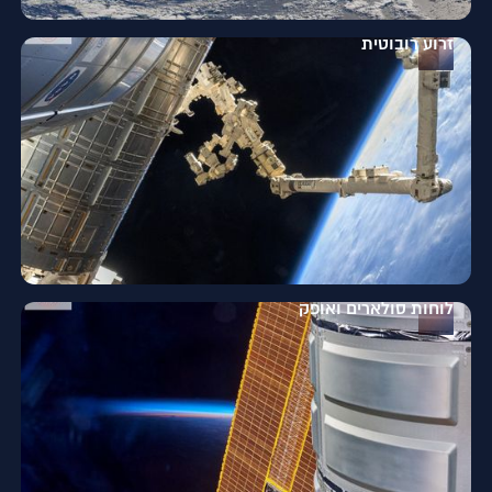
זרוע רובוטית
לוחות סולארים ואופק