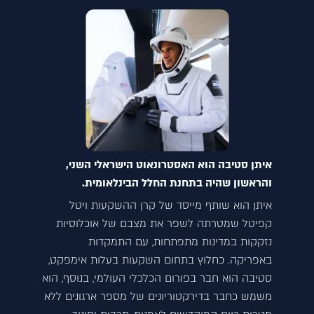
איתן סטיבה הוא האסטרונאוט הישראלי השני,
והראשון שהיה בתחנת החלל הבינלאומית.
איתן הוא שותף מייסד של קרן ההשקעות ויטל
קפיטל שמטרתה לשפר את מצבם של אוכלוסיות
נזקקות במדינות מתפתחות, עם התמקדות
באפריקה. כחלוץ בתחום השקעות בעלות אימפקט,
סטיבה הוא חבר בפורום הכלכלי העולמי, בנוסף, הוא
משמש כחבר בדירקטוריונים של מספר ארגונים ללא