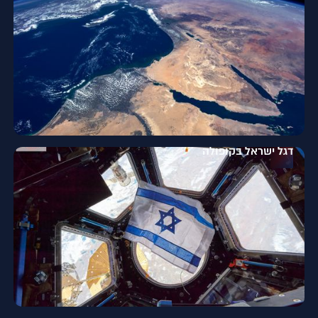
אורי בן יוסף
יועץ דיגיטל משימת ׳רקיע׳
דגל ישראל בקופולה