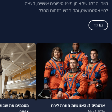
שלי רון אדיב
היום. הבלוג של איתן מציג סיפורים אישיים, הצצה
מנהלת חינוך וקהילה בסוכנות החלל הישראלית
לחיי אסטרונאוט, ומה חדש בתחום החלל.
מאיה גולן
גלו עוד
מנהלת פילנתרופיה משפחתית, JNF ישראל
עדי אלטשולר
יזמת חברתית, מייסדת תנועת הנוער 'כנפיים של
קרמבו', מקימת מיזם 'זכרון בסלון' ומייסדת
'אינקלו - בתי הספר המכילים'
יניב ויצמן
מנכ"ל ובעלים חברת teenk, מייסד ויו"ר ארגון
הנוער הגאה, חבר מועצת העיר תל אביב-יפו
ארטמיס 2: האנושות חוזרת לירח
מסכמים את שבוע 
בר מכלוף
May 1, 2026