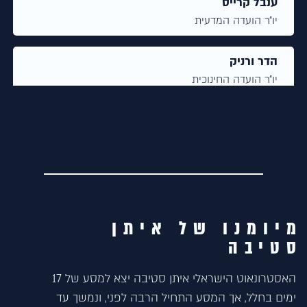
ענבל קרייס
יו״ר הועדה המדעית
הדר ורניק
יו״ר הועדה החינוכית
גיל פלג
יו״ר הועדה הבינלאומית, סוכנות החלל
הישראלית
מלודי קורמן
מנהלת פעילויות חלל
מיומנו של איתן
סטיבה
שרי רוט
סמנכ"לית קמאטק
האסטרונאוט הישראלי איתן סטיבה יצא למסע של 17
ימים בחלל, אך המסע התחיל הרבה לפני, ונמשך עד