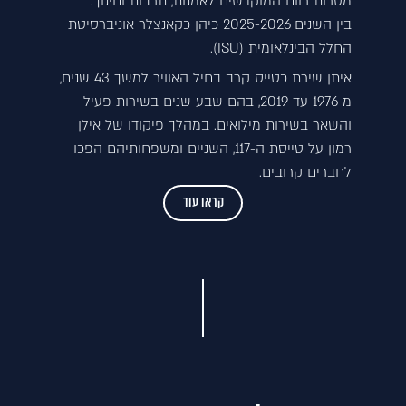
מטרות רווח המוקדשים לאמנות, תרבות וחינוך.
בין השנים 2025-2026 כיהן כקאנצלר אוניברסיטת
החלל הבינלאומית (ISU).
איתן שירת כטייס קרב בחיל האוויר למשך 43 שנים,
מ-1976 עד 2019, בהם שבע שנים בשירות פעיל
והשאר בשירות מילואים. במהלך פיקודו של אילן
רמון על טייסת ה-117, השניים ומשפחותיהם הפכו
לחברים קרובים.
קראו עוד