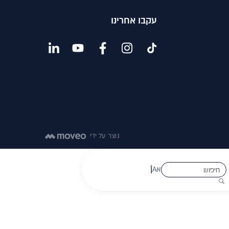
עקבו אחרינו
נוצר על ידי
א
A
أ