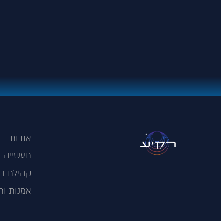
אודות
תעשייה ו
קהילת הס
אמנות ות