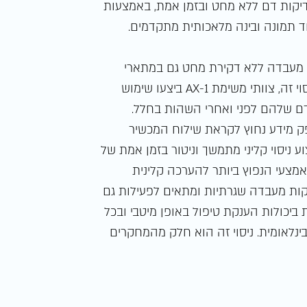
יקות דם ללא מחט ובזמן אמת, באמצעות
ד תמונה ובינה מלאכותית מתקדמים.
ות מעבדה ללא דקירת מחט גם במתארי
רפואה מרחוק (״טלה-רפואה״) ובסביבות קיצוניות. בניסוי זה, צוותי משימת AX-1 ביצעו שימוש
ם שלהם לפני ואחרי השהות בחלל.
ספק מידע נחוץ לקראת שילוח המכשיר
ניסוי קליני מתמשך וניטור בזמן אמת של
אמצעי הנפוץ ביותר להערכה קלינית
 יספק תחליף לבדיקות מעבדה שגרתיות ומתאים לפעילות גם
ביכולות הענקת טיפול באופן מיטבי ובכל
ינלאומית. ניסוי זה הוא חלק מהמחקרים