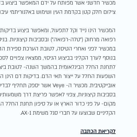
מכשיר חדשני אשר מפותח על ידם המאפשר ביצוע בד
צילום חלק קטן בקדמת העין ושימוש באלגוריתמי עיבו
המכשיר הינו נייד וקל לתפעול, ומאפשר ביצוע בדיק
במכשיר לפני ואחרי הטיסה, לטובת הערכת ספירת הד
בנוסף לערך הקליני בביצוע הניסוי, ממצאיו צפויים ל
לתחנת החלל הבינלאומית בהמשך השנה- לטובת ביצוע 
השפעות החלל על ייצור תאי הדם. בדיקות דם הינן ה
אובייקטיבית. מכשיר ה- Veye אשר
בסביבות קיצוניות, צפוי לאפשר פריצת דרך משמעותית 
מקום- על פני כדור הארץ או על סיפון תחנת החלל הב
הקליניים שבוצעו על חברי סגל משימת AX-1.
לקריאת הכתבה