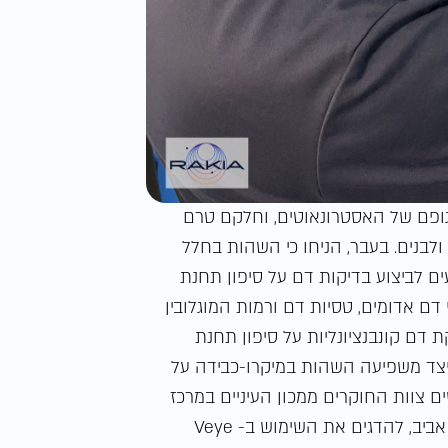
גופם של האסטרונאוטים, וחלקם טרם
ולבנים. בעבר, הניחו כי השהות בחלל
ם לביצוע בדיקות דם על סיפון תחנת
ם אדומים, טסיות דם ורמות המוגלובין
 דם קונבנציונליות על סיפון תחנת
יצד משפיעה השהות במיקרו-כבידה על
 צוות החוקרים ממכון העיניים במרכז
הרפואי שיבא ומבית הספר לפיזיקה באוניברסיטת תל אביב, להדגים את השימוש ב- Veye